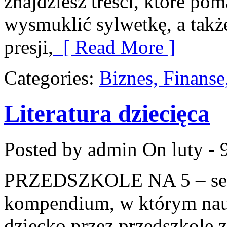
znajdziesz treści, które po
wysmuklić sylwetkę, a tak
presji,
[ Read More ]
Categories:
Biznes, Finans
Literatura dziecięca
Posted by admin
On luty - 
PRZEDSZKOLE NA 5 – serw
kompendium, w którym nauc
dziecko przez przedszkole 