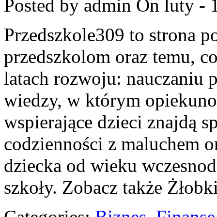
Posted by admin
On luty - 
Przedszkole309 to strona p
przedszkolom oraz temu, co
latach rozwoju: nauczaniu
wiedzy, w którym opiekunow
wspierające dzieci znajdą s
codzienności z maluchem or
dziecka od wieku wczesnodz
szkoły. Zobacz także Żłobk
Categories:
Biznes, Finans